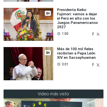
Presidenta Keiko
Fujimori: vamos a dejar
el Perú en alto con los
Juegos Panamericanos
2027
1:00
access_time
Más de 100 mil fieles
recibirían a Papa León
XIV en Sacsayhuaman
3:01
access_time
Video más visto