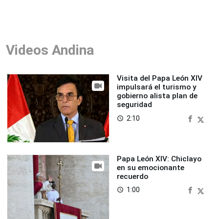
Videos Andina
Visita del Papa León XIV
impulsará el turismo y
gobierno alista plan de
seguridad
2:10
access_time
Papa León XIV: Chiclayo
en su emocionante
recuerdo
1:00
access_time