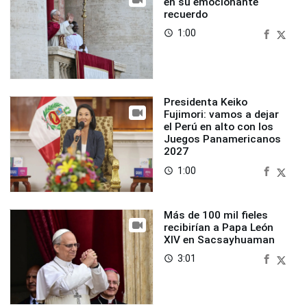
en su emocionante
recuerdo
1:00
access_time
Presidenta Keiko
Fujimori: vamos a dejar
el Perú en alto con los
Juegos Panamericanos
2027
1:00
access_time
Más de 100 mil fieles
recibirían a Papa León
XIV en Sacsayhuaman
3:01
access_time