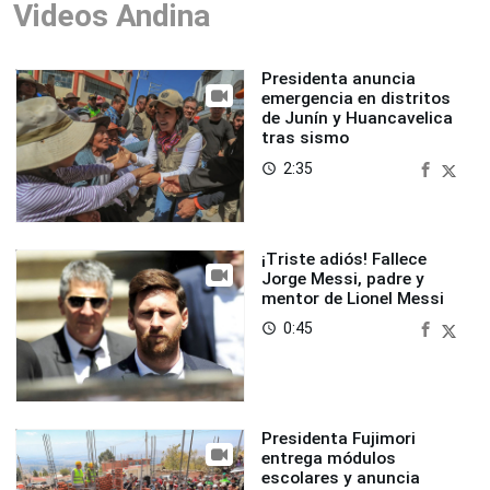
Videos Andina
Presidenta anuncia
emergencia en distritos
de Junín y Huancavelica
tras sismo
2:35
access_time
¡Triste adiós! Fallece
Jorge Messi, padre y
mentor de Lionel Messi
0:45
access_time
Presidenta Fujimori
entrega módulos
escolares y anuncia