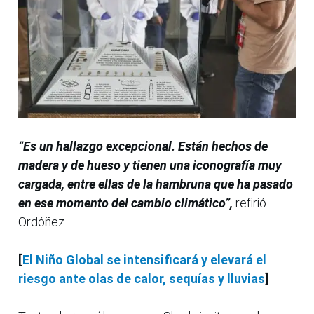
“Es un hallazgo excepcional. Están hechos de
madera y de hueso y tienen una iconografía muy
cargada, entre ellas de la hambruna que ha pasado
en ese momento del cambio climático”,
refirió
Ordóñez.
[
El Niño Global se intensificará y elevará el
riesgo ante olas de calor, sequías y lluvias
]