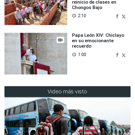
reinicio de clases en
Chongos Bajo
2:10
access_time
Papa León XIV: Chiclayo
en su emocionante
recuerdo
1:00
access_time
Video más visto