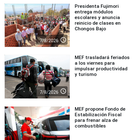
Presidenta Fujimori
entrega módulos
escolares y anuncia
reinicio de clases en
Chongos Bajo
access_time
7/8/2026
MEF trasladará feriados
a los viernes para
impulsar productividad
y turismo
access_time
7/8/2026
MEF propone Fondo de
Estabilización Fiscal
para frenar alza de
combustibles