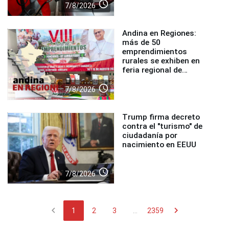
access_time
7/8/2026
Andina en Regiones:
más de 50
emprendimientos
rurales se exhiben en
feria regional de
Foncodes
access_time
7/8/2026
Trump firma decreto
contra el "turismo" de
ciudadanía por
nacimiento en EEUU
access_time
7/8/2026
chevron_left
chevron_right
1
2
3
...
2359