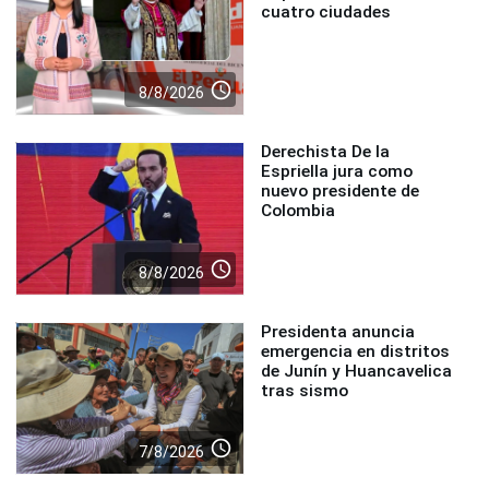
cuatro ciudades
access_time
8/8/2026
Derechista De la
Espriella jura como
nuevo presidente de
Colombia
access_time
8/8/2026
Presidenta anuncia
emergencia en distritos
de Junín y Huancavelica
tras sismo
access_time
7/8/2026