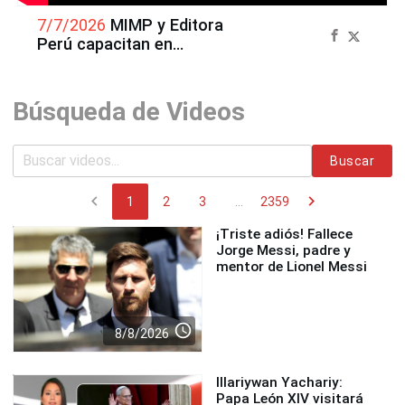
7/7/2026
MIMP y Editora
Perú capacitan en
tecnología a menores en
situación de vulnerabilidad
Búsqueda de Videos
Buscar
chevron_left
chevron_right
1
2
3
...
2359
¡Triste adiós! Fallece
Jorge Messi, padre y
mentor de Lionel Messi
access_time
8/8/2026
Illariywan Yachariy:
Papa León XIV visitará