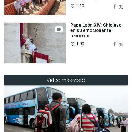
2:10
access_time
Papa León XIV: Chiclayo
en su emocionante
recuerdo
1:00
access_time
Video más visto