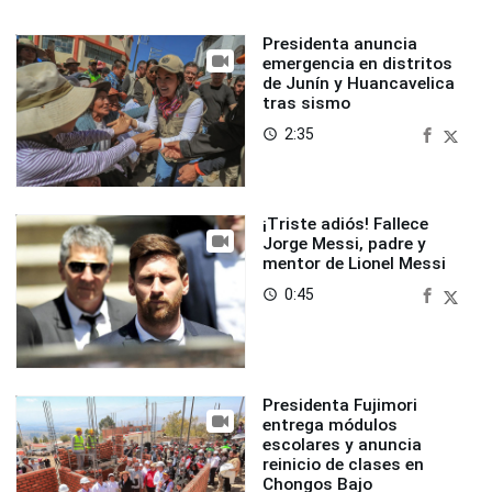
Presidenta anuncia
emergencia en distritos
de Junín y Huancavelica
tras sismo
2:35
access_time
¡Triste adiós! Fallece
Jorge Messi, padre y
mentor de Lionel Messi
0:45
access_time
Presidenta Fujimori
entrega módulos
escolares y anuncia
reinicio de clases en
Chongos Bajo