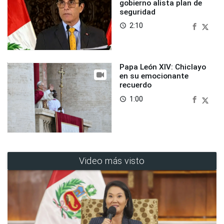
gobierno alista plan de
seguridad
2:10
access_time
Papa León XIV: Chiclayo
en su emocionante
recuerdo
1:00
access_time
Video más visto