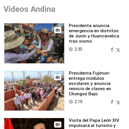
Videos Andina
Presidenta anuncia
emergencia en distritos
de Junín y Huancavelica
tras sismo
2:35
access_time
Presidenta Fujimori
entrega módulos
escolares y anuncia
reinicio de clases en
Chongos Bajo
2:10
access_time
Visita del Papa León XIV
impulsará el turismo y