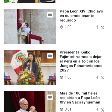
Papa León XIV: Chiclayo
en su emocionante
recuerdo
1:00
access_time
Presidenta Keiko
Fujimori: vamos a dejar
el Perú en alto con los
Juegos Panamericanos
2027
1:00
access_time
Más de 100 mil fieles
recibirían a Papa León
XIV en Sacsayhuaman
3:01
access_time