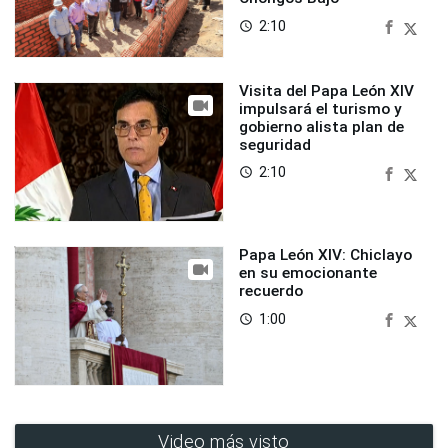
2:10
access_time
Visita del Papa León XIV
impulsará el turismo y
gobierno alista plan de
seguridad
2:10
access_time
Papa León XIV: Chiclayo
en su emocionante
recuerdo
1:00
access_time
Video más visto