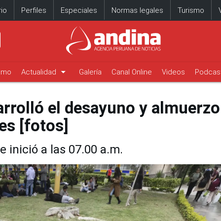
io
Perfiles
Especiales
Normas legales
Turismo
arrow_drop_down
timo
Actualidad
Galería
Canal Online
Videos
Podcas
arrolló el desayuno y almuerzo
es [fotos]
e inició a las 07.00 a.m.