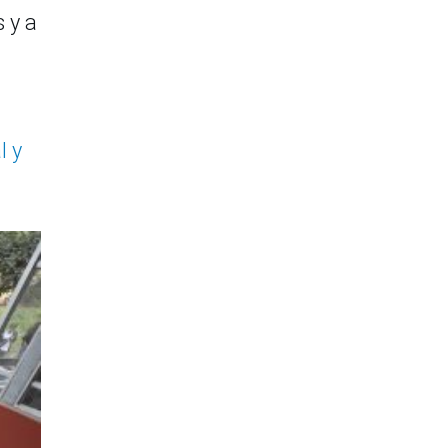
 y a
l y