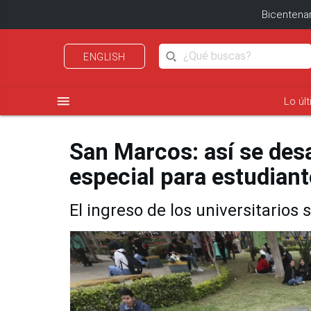
Bicentenar
ENGLISH
menu
Lo úl
San Marcos: así se des
especial para estudiant
El ingreso de los universitarios s