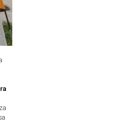
a
era
eza
sa