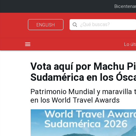
Bicentenar
ENGLISH
menu
Lo úl
Vota aquí por Machu P
Sudamérica en los Ósca
Patrimonio Mundial y maravilla t
en los World Travel Awards