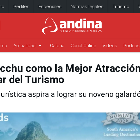
io
Perfiles
Especiales
Normas legales
Turismo
arrow_drop_down
timo
Actualidad
Galería
Canal Online
Videos
Podcas
icchu como la Mejor Atracción
r del Turismo
urística aspira a lograr su noveno galard