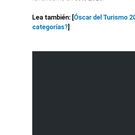
Lea también: [
Óscar del Turismo 2
categorías?
]