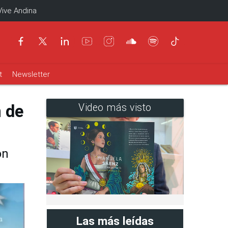
Vive Andina
t
Newsletter
 de
Video más visto
ón
Las más leídas