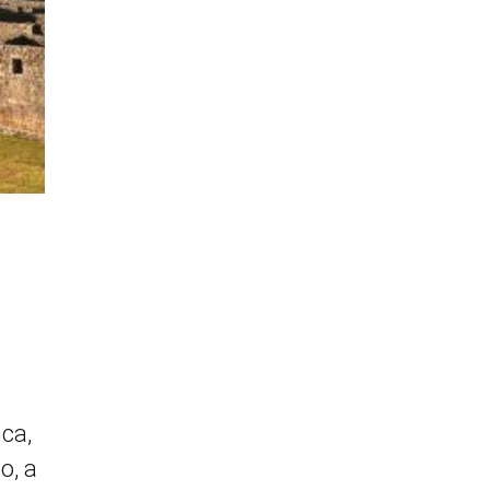
nca,
o, a