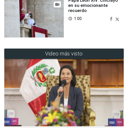
Papa León XIV: Chiclayo
en su emocionante
recuerdo
1:00
access_time
Video más visto