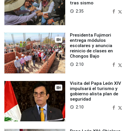
tras sismo
2:35
access_time
Presidenta Fujimori
entrega módulos
escolares y anuncia
reinicio de clases en
Chongos Bajo
2:10
access_time
Visita del Papa León XIV
impulsará el turismo y
gobierno alista plan de
seguridad
2:10
access_time