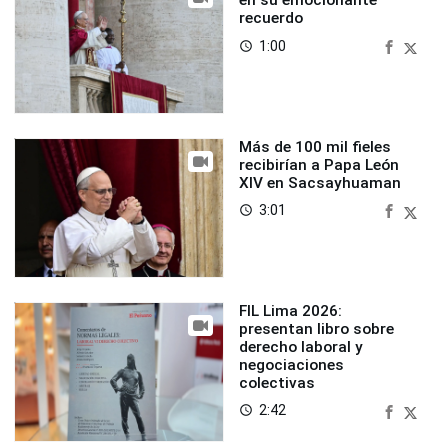
en su emocionante
recuerdo
1:00
access_time
Más de 100 mil fieles
recibirían a Papa León
XIV en Sacsayhuaman
3:01
access_time
FIL Lima 2026:
presentan libro sobre
derecho laboral y
negociaciones
colectivas
2:42
access_time