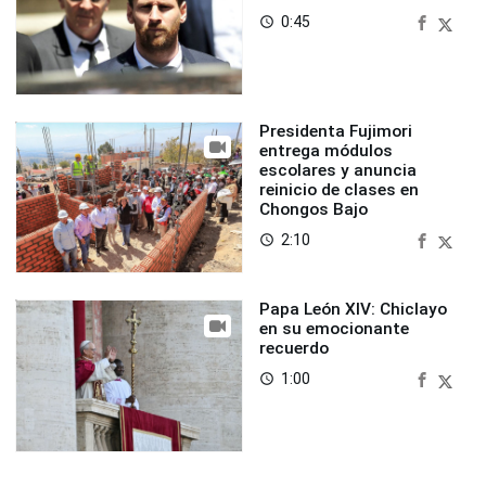
0:45
access_time
Presidenta Fujimori
entrega módulos
escolares y anuncia
reinicio de clases en
Chongos Bajo
2:10
access_time
Papa León XIV: Chiclayo
en su emocionante
recuerdo
1:00
access_time