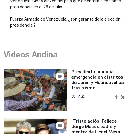
Venezuela: Cinco claves del país que celebrará elecciones
presidenciales el 28 de julio
Fuerza Armada de Venezuela, ¿son garante de la elección
presidencial?
Videos Andina
Presidenta anuncia
emergencia en distritos
de Junín y Huancavelica
tras sismo
2:35
access_time
¡Triste adiós! Fallece
Jorge Messi, padre y
mentor de Lionel Messi