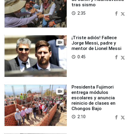
tras sismo
2:35
access_time
¡Triste adiós! Fallece
Jorge Messi, padre y
mentor de Lionel Messi
0:45
access_time
Presidenta Fujimori
entrega módulos
escolares y anuncia
reinicio de clases en
Chongos Bajo
2:10
access_time