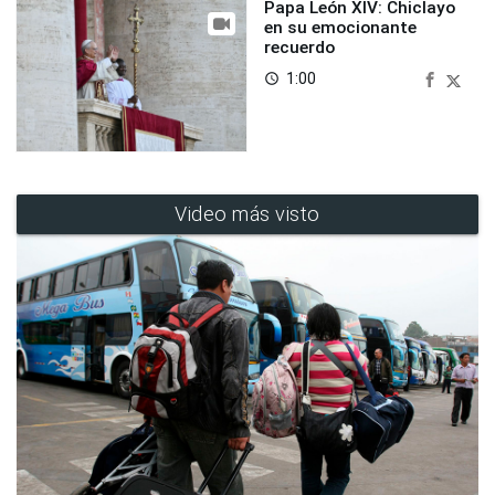
Papa León XIV: Chiclayo
en su emocionante
recuerdo
1:00
access_time
Video más visto