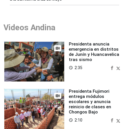
Videos Andina
Presidenta anuncia
emergencia en distritos
de Junín y Huancavelica
tras sismo
2:35
access_time
Presidenta Fujimori
entrega módulos
escolares y anuncia
reinicio de clases en
Chongos Bajo
2:10
access_time