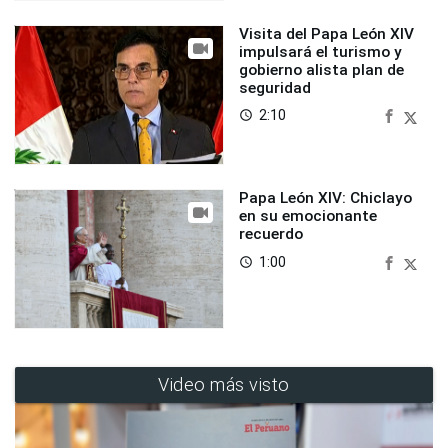
Visita del Papa León XIV
impulsará el turismo y
gobierno alista plan de
seguridad
2:10
access_time
Papa León XIV: Chiclayo
en su emocionante
recuerdo
1:00
access_time
Video más visto