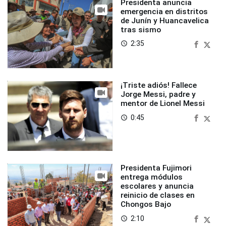
Presidenta anuncia
emergencia en distritos
de Junín y Huancavelica
tras sismo
2:35
access_time
¡Triste adiós! Fallece
Jorge Messi, padre y
mentor de Lionel Messi
0:45
access_time
Presidenta Fujimori
entrega módulos
escolares y anuncia
reinicio de clases en
Chongos Bajo
2:10
access_time