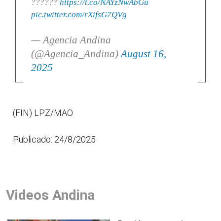
??????
https://t.co/NAYzNwAbGu
pic.twitter.com/rXifsG7QVg
— Agencia Andina
(@Agencia_Andina)
August 16,
2025
(FIN) LPZ/MAO
Publicado: 24/8/2025
Videos Andina