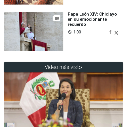
Papa León XIV: Chiclayo
en su emocionante
recuerdo
1:00
access_time
Video más visto