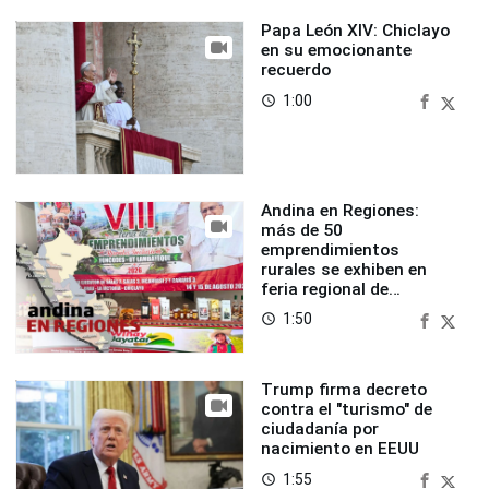
Papa León XIV: Chiclayo
en su emocionante
recuerdo
1:00
access_time
Andina en Regiones:
más de 50
emprendimientos
rurales se exhiben en
feria regional de
Foncodes
1:50
access_time
Trump firma decreto
contra el "turismo" de
ciudadanía por
nacimiento en EEUU
1:55
access_time