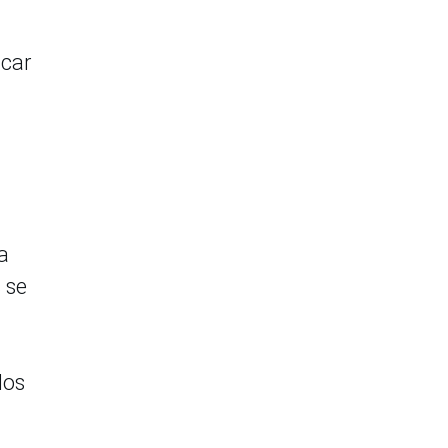
icar
a
 se
los