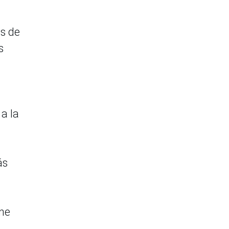
és de
s
a la
ás
ene