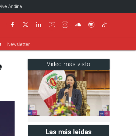
Vive Andina
t
Newsletter
e
Video más visto
Las más leídas