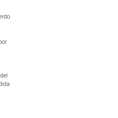
erdo
por
 del
dida