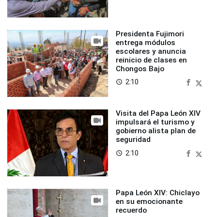
Presidenta Fujimori
entrega módulos
escolares y anuncia
reinicio de clases en
Chongos Bajo
2:10
access_time
Visita del Papa León XIV
impulsará el turismo y
gobierno alista plan de
seguridad
2:10
access_time
Papa León XIV: Chiclayo
en su emocionante
recuerdo