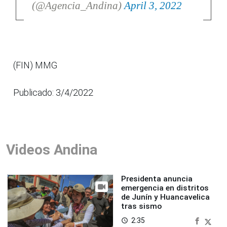
(@Agencia_Andina)
April 3, 2022
(FIN) MMG
Publicado: 3/4/2022
Videos Andina
Presidenta anuncia
emergencia en distritos
de Junín y Huancavelica
tras sismo
2:35
access_time