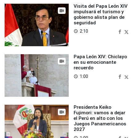
Visita del Papa León XIV
impulsará el turismo y
gobierno alista plan de
seguridad
2:10
access_time
Papa León XIV: Chiclayo
en su emocionante
recuerdo
1:00
access_time
Presidenta Keiko
Fujimori: vamos a dejar
el Perú en alto con los
Juegos Panamericanos
2027
1:00
access_time