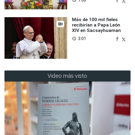
Más de 100 mil fieles
recibirían a Papa León
XIV en Sacsayhuaman
3:01
access_time
Video más visto