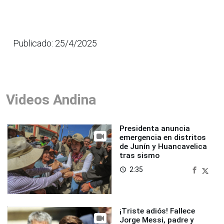
Publicado: 25/4/2025
Videos Andina
Presidenta anuncia
emergencia en distritos
de Junín y Huancavelica
tras sismo
2:35
access_time
¡Triste adiós! Fallece
Jorge Messi, padre y