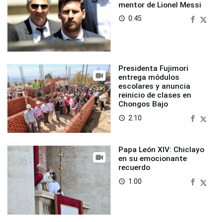
mentor de Lionel Messi
0:45
access_time
Presidenta Fujimori
entrega módulos
escolares y anuncia
reinicio de clases en
Chongos Bajo
2:10
access_time
Papa León XIV: Chiclayo
en su emocionante
recuerdo
1:00
access_time