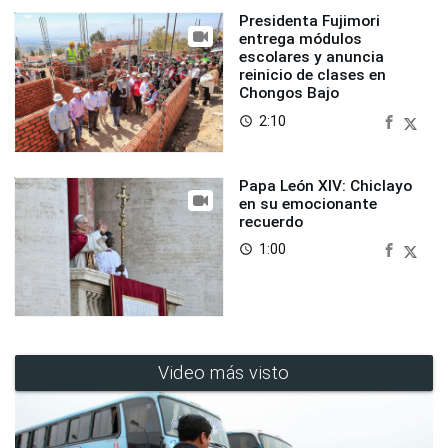
Presidenta Fujimori
entrega módulos
escolares y anuncia
reinicio de clases en
Chongos Bajo
2:10
access_time
Papa León XIV: Chiclayo
en su emocionante
recuerdo
1:00
access_time
Video más visto