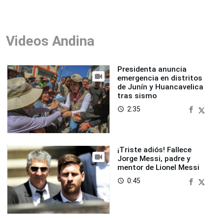
Videos Andina
Presidenta anuncia
emergencia en distritos
de Junín y Huancavelica
tras sismo
2:35
access_time
¡Triste adiós! Fallece
Jorge Messi, padre y
mentor de Lionel Messi
0:45
access_time