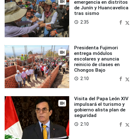
emergencia en distritos
de Junín y Huancavelica
tras sismo
2:35
access_time
Presidenta Fujimori
entrega módulos
escolares y anuncia
reinicio de clases en
Chongos Bajo
2:10
access_time
Visita del Papa León XIV
impulsará el turismo y
gobierno alista plan de
seguridad
2:10
access_time