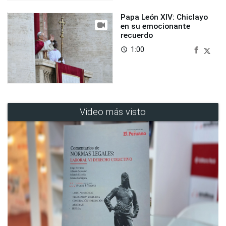
Papa León XIV: Chiclayo
en su emocionante
recuerdo
1:00
access_time
Video más visto