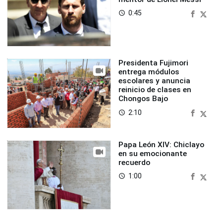
0:45
access_time
Presidenta Fujimori
entrega módulos
escolares y anuncia
reinicio de clases en
Chongos Bajo
2:10
access_time
Papa León XIV: Chiclayo
en su emocionante
recuerdo
1:00
access_time