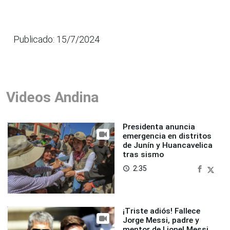
Publicado: 15/7/2024
Videos Andina
Presidenta anuncia
emergencia en distritos
de Junín y Huancavelica
tras sismo
2:35
access_time
¡Triste adiós! Fallece
Jorge Messi, padre y
mentor de Lionel Messi