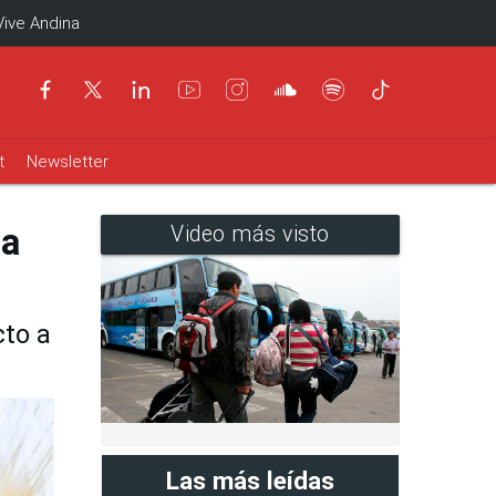
Vive Andina
t
Newsletter
ra
Video más visto
cto a
Las más leídas