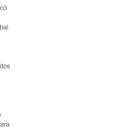
icó
bal
ados
o
para