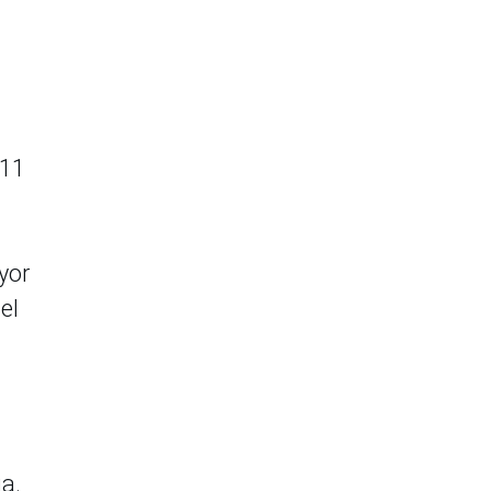
 11
yor
el
a.