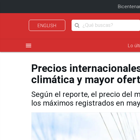
Bicentenar
ENGLISH
menu
Lo úl
Precios internacionale
climática y mayor ofert
Según el reporte, el precio del 
los máximos registrados en ma