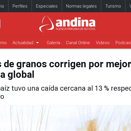
io
Perfiles
Especiales
Normas legales
Turismo
arrow_drop_down
timo
Actualidad
Galería
Canal Online
Videos
Podcas
s de granos corrigen por mejo
a global
maíz tuvo una caída cercana al 13 % respe
yo