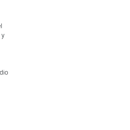
l
 y
dio