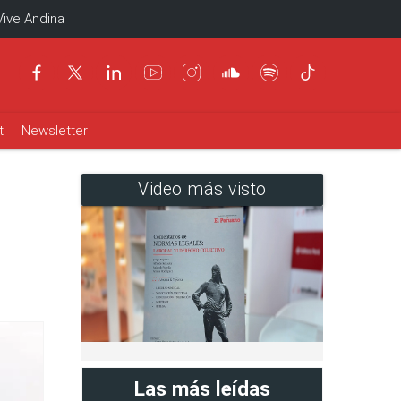
Vive Andina
t
Newsletter
Video más visto
Las más leídas