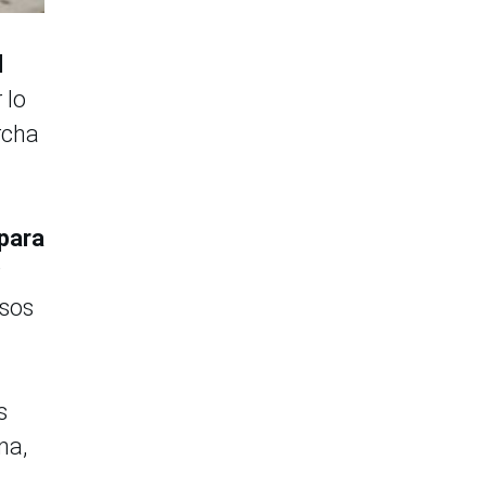
l
 lo
rcha
para
osos
s
na,