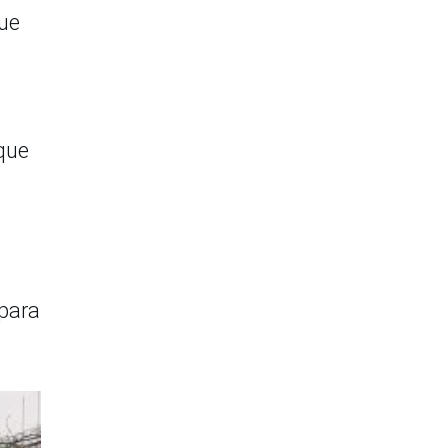
que
 que
 para