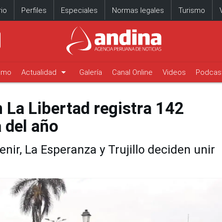
io
Perfiles
Especiales
Normas legales
Turismo
arrow_drop_down
timo
Actualidad
Galería
Canal Online
Videos
Podcas
n La Libertad registra 142
 del año
venir, La Esperanza y Trujillo deciden unir