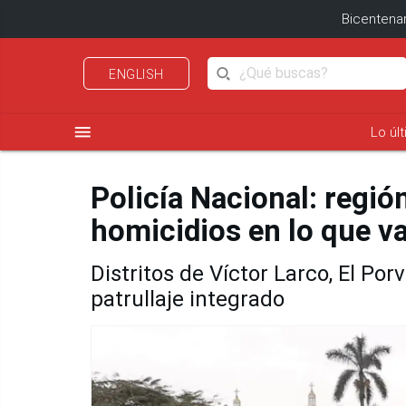
Bicentenar
ENGLISH
menu
Lo úl
Policía Nacional: regió
homicidios en lo que va
Distritos de Víctor Larco, El Por
patrullaje integrado