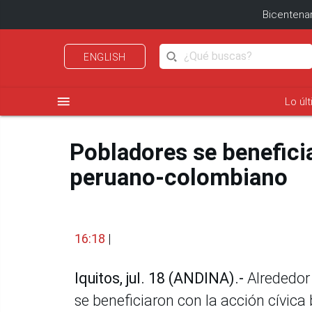
Bicentenar
ENGLISH
menu
Lo úl
Pobladores se benefici
peruano-colombiano
16:18
|
Iquitos, jul. 18 (ANDINA).-
Alrededor 
se beneficiaron con la acción cívica