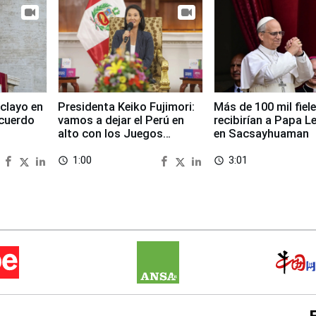
clayo en
Presidenta Keiko Fujimori:
Más de 100 mil fiel
cuerdo
vamos a dejar el Perú en
recibirían a Papa L
alto con los Juegos
en Sacsayhuaman
Panamericanos 2027
1:00
3:01
access_time
access_time