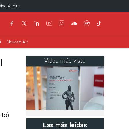
Vive Andina
t
Newsletter
l
Video más visto
eto)
Las más leídas