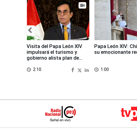
Visita del Papa León XIV
Papa León XIV: Chi
impulsará el turismo y
su emocionante re
gobierno alista plan de
seguridad
2:10
1:00
access_time
access_time