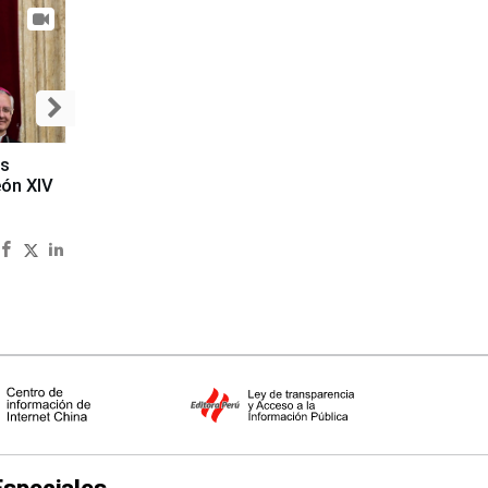
es
eón XIV
Especiales