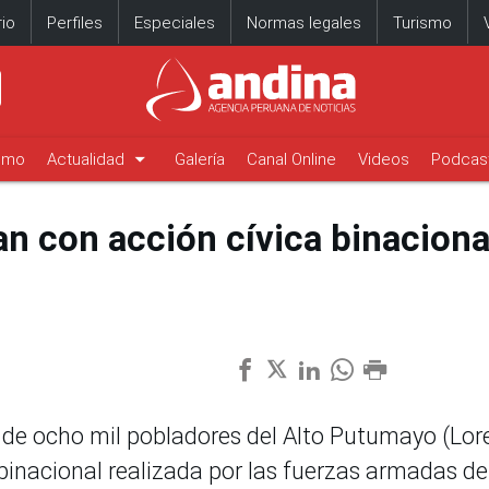
io
Perfiles
Especiales
Normas legales
Turismo
arrow_drop_down
timo
Actualidad
Galería
Canal Online
Videos
Podcas
an con acción cívica binaciona
de ocho mil pobladores del Alto Putumayo (Lor
 binacional realizada por las fuerzas armadas de