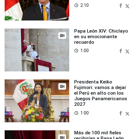
2:10
access_time
Papa León XIV: Chiclayo
en su emocionante
recuerdo
1:00
access_time
Presidenta Keiko
Fujimori: vamos a dejar
el Perú en alto con los
Juegos Panamericanos
2027
1:00
access_time
Más de 100 mil fieles
recibirían a Papa León