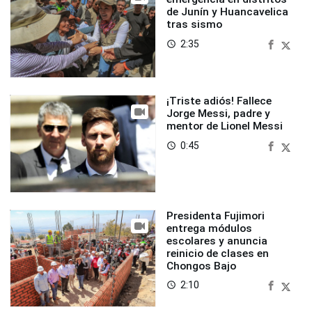
de Junín y Huancavelica
tras sismo
2:35
access_time
¡Triste adiós! Fallece
Jorge Messi, padre y
mentor de Lionel Messi
0:45
access_time
Presidenta Fujimori
entrega módulos
escolares y anuncia
reinicio de clases en
Chongos Bajo
2:10
access_time