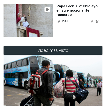
Papa León XIV: Chiclayo
en su emocionante
recuerdo
1:00
access_time
Video más visto