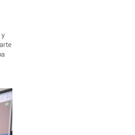
 y
arte
ba