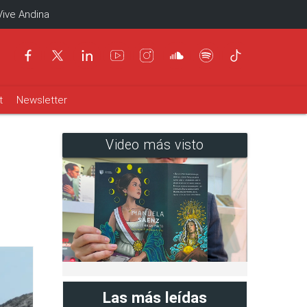
Vive Andina
t
Newsletter
Video más visto
Las más leídas