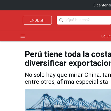
Bicentenar
ENGLISH
menu
Lo úl
Perú tiene toda la cost
diversificar exportacio
No solo hay que mirar China, tam
entre otros, afirma especialista