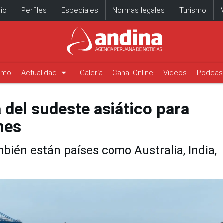
io
Perfiles
Especiales
Normas legales
Turismo
arrow_drop_down
timo
Actualidad
Galería
Canal Online
Videos
Podcas
a del sudeste asiático para
nes
bién están países como Australia, India,