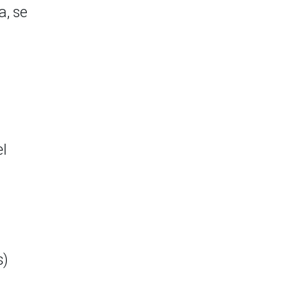
a, se
el
s)