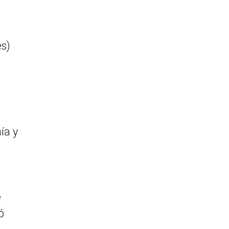
es)
ía y
e
ó