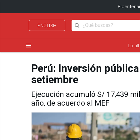
Bicentenar
ENGLISH
menu
Lo úl
Perú: Inversión pública
setiembre
Ejecución acumuló S/ 17,439 mi
año, de acuerdo al MEF