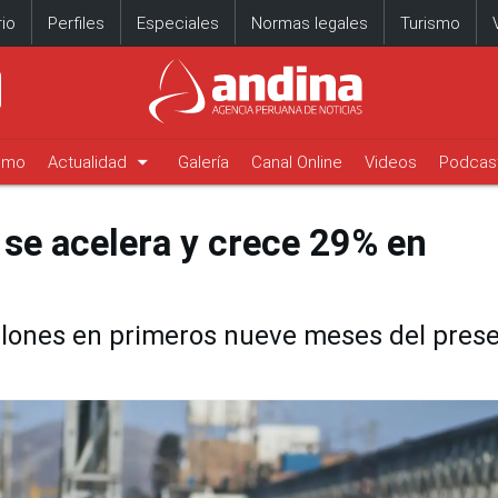
io
Perfiles
Especiales
Normas legales
Turismo
arrow_drop_down
timo
Actualidad
Galería
Canal Online
Videos
Podcas
 se acelera y crece 29% en
llones en primeros nueve meses del pres