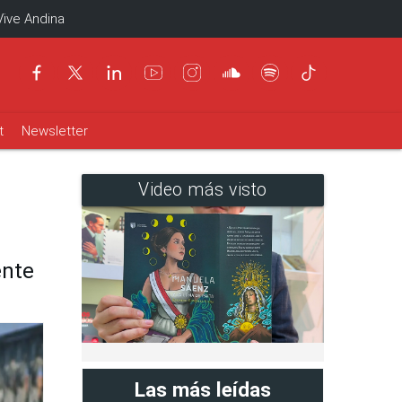
Vive Andina
t
Newsletter
Video más visto
ente
Las más leídas