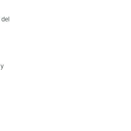
 del
 y