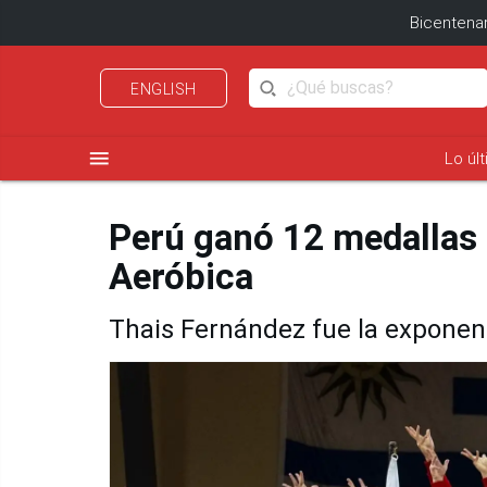
Bicentenar
ENGLISH
menu
Lo úl
Perú ganó 12 medallas
Aeróbica
Thais Fernández fue la expone