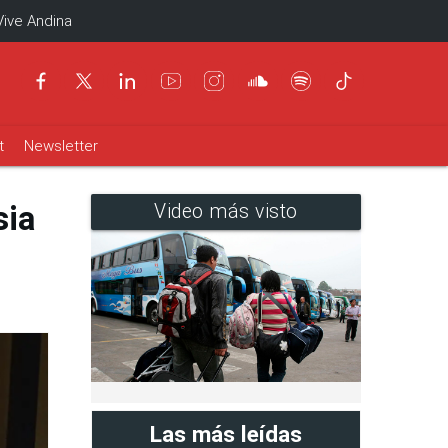
Vive Andina
t
Newsletter
sia
Video más visto
Las más leídas