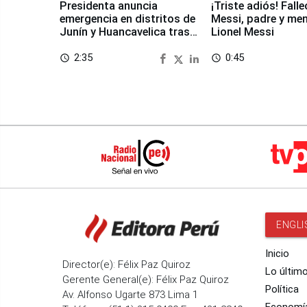
Presidenta anuncia
¡Triste adiós! Fall
emergencia en distritos de
Messi, padre y me
Junín y Huancavelica tras
Lionel Messi
sismo
2:35
0:45
access_time
access_time
ENGLI
Inicio
Director(e): Félix Paz Quiroz
Lo últim
Gerente General(e): Félix Paz Quiroz
Política
Av. Alfonso Ugarte 873 Lima 1
Economí