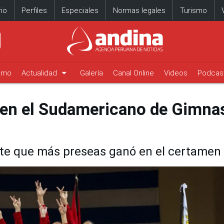
io
Perfiles
Especiales
Normas legales
Turismo
arrow_drop_down
timo
Actualidad
Galería
Canal Online
Videos
Podcas
 en el Sudamericano de Gimna
nte que más preseas ganó en el certamen