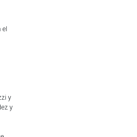
 el
zi y
dez y
se