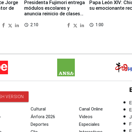
ece Jorge
Presidenta Fujimori entrega
Papa León XIV: Chi
ntor de
módulos escolares y
su emocionante re
anuncia reinicio de clases
en Chongos Bajo
2:10
1:00
access_time
access_time
SH VERSION
E
Cultural
Canal Online
E
o
Ánfora 2026
Videos
J
F
Deportes
Especiales
E
a
Clic
Interactivos