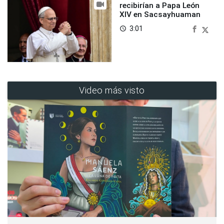
recibirían a Papa León
XIV en Sacsayhuaman
3:01
access_time
Video más visto