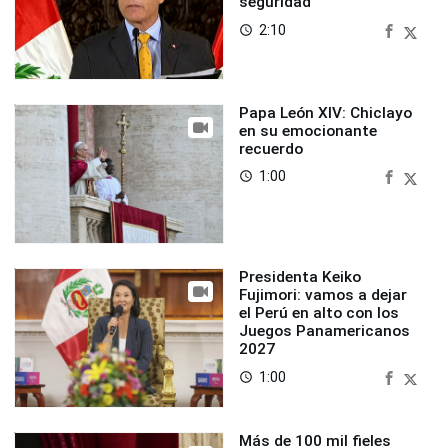
seguridad
2:10
access_time
Papa León XIV: Chiclayo
en su emocionante
recuerdo
1:00
access_time
Presidenta Keiko
Fujimori: vamos a dejar
el Perú en alto con los
Juegos Panamericanos
2027
1:00
access_time
Más de 100 mil fieles