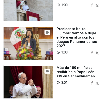
1:00
access_time
Presidenta Keiko
Fujimori: vamos a dejar
el Perú en alto con los
Juegos Panamericanos
2027
1:00
access_time
Más de 100 mil fieles
recibirían a Papa León
XIV en Sacsayhuaman
3:01
access_time