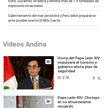
Puno: Sucamec erradica y elimina más de 1.4 toneladas de
explosivos incautados
Calentamiento del mar persistirá y Perú debe prepararse
ante posible evento El Niño fuerte
Videos Andina
Visita del Papa León XIV
impulsará el turismo y
gobierno alista plan de
seguridad
2:10
access_time
Papa León XIV: Chiclayo
en su emocionante
recuerdo