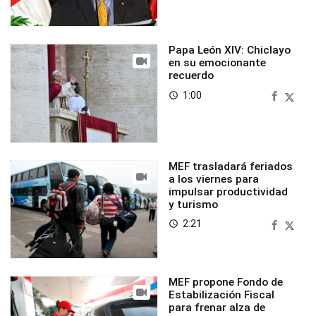
Papa León XIV: Chiclayo
en su emocionante
recuerdo
1:00
access_time
MEF trasladará feriados
a los viernes para
impulsar productividad
y turismo
2:21
access_time
MEF propone Fondo de
Estabilización Fiscal
para frenar alza de