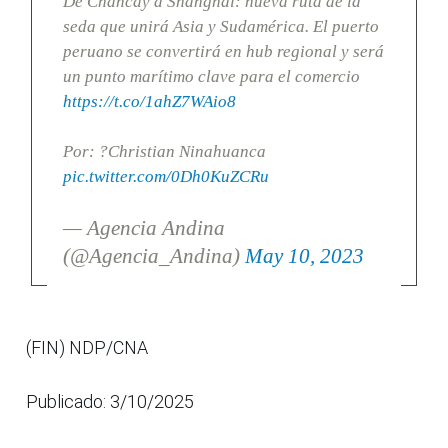
De Chancay a Shanghái: nueva ruta de la
seda que unirá Asia y Sudamérica. El puerto
peruano se convertirá en hub regional y será
un punto marítimo clave para el comercio
https://t.co/1ahZ7WAio8
Por: ?Christian Ninahuanca
pic.twitter.com/0Dh0KuZCRu
— Agencia Andina
(@Agencia_Andina)
May 10, 2023
(FIN) NDP/CNA
Publicado: 3/10/2025