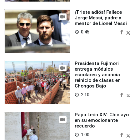
¡Triste adiós! Fallece
Jorge Messi, padre y
mentor de Lionel Messi
0:45
access_time
Presidenta Fujimori
entrega módulos
escolares y anuncia
reinicio de clases en
Chongos Bajo
2:10
access_time
Papa León XIV: Chiclayo
en su emocionante
recuerdo
1:00
access_time