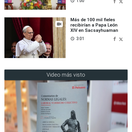
1:00
access_time
Más de 100 mil fieles
recibirían a Papa León
XIV en Sacsayhuaman
3:01
access_time
Video más visto