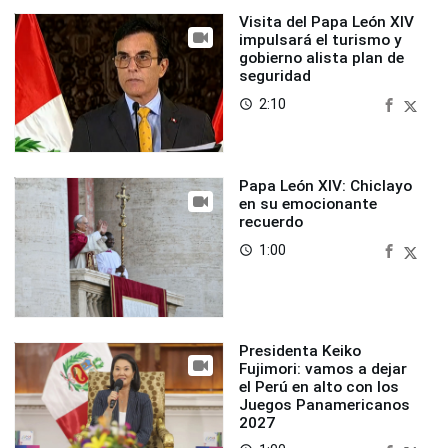
Visita del Papa León XIV
impulsará el turismo y
gobierno alista plan de
seguridad
2:10
access_time
Papa León XIV: Chiclayo
en su emocionante
recuerdo
1:00
access_time
Presidenta Keiko
Fujimori: vamos a dejar
el Perú en alto con los
Juegos Panamericanos
2027