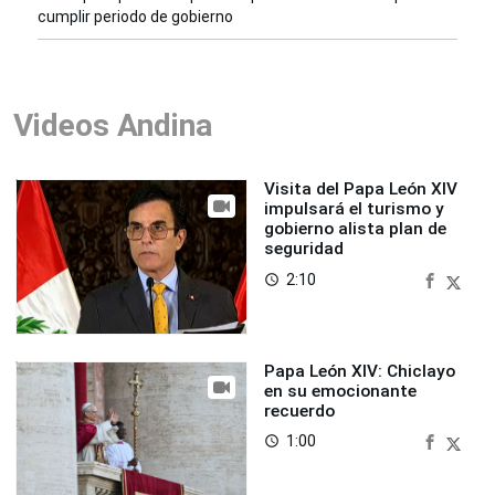
cumplir periodo de gobierno
Videos Andina
Visita del Papa León XIV
impulsará el turismo y
gobierno alista plan de
seguridad
2:10
access_time
Papa León XIV: Chiclayo
en su emocionante
recuerdo
1:00
access_time