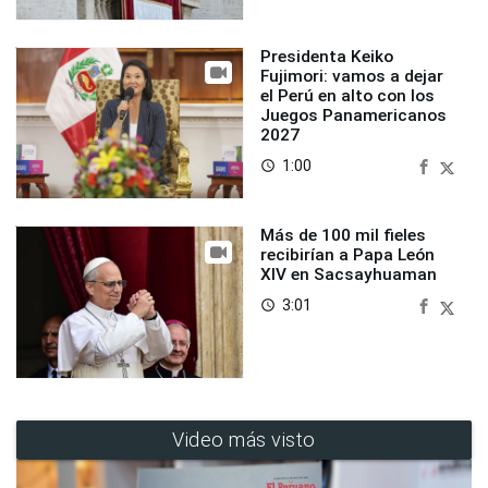
Presidenta Keiko
Fujimori: vamos a dejar
el Perú en alto con los
Juegos Panamericanos
2027
1:00
access_time
Más de 100 mil fieles
recibirían a Papa León
XIV en Sacsayhuaman
3:01
access_time
Video más visto