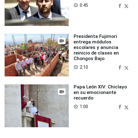
0:45
access_time
Presidenta Fujimori
entrega módulos
escolares y anuncia
reinicio de clases en
Chongos Bajo
2:10
access_time
Papa León XIV: Chiclayo
en su emocionante
recuerdo
1:00
access_time