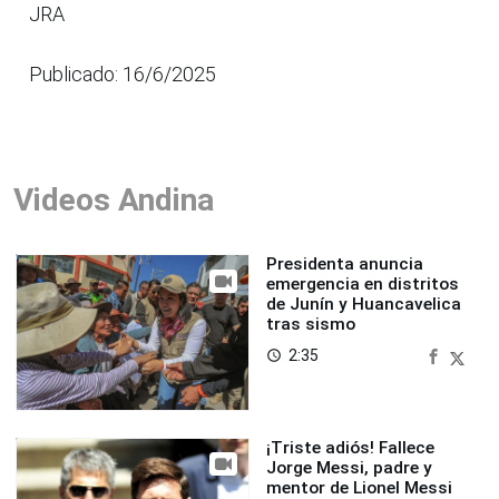
JRA
Publicado: 16/6/2025
Videos Andina
Presidenta anuncia
emergencia en distritos
de Junín y Huancavelica
tras sismo
2:35
access_time
¡Triste adiós! Fallece
Jorge Messi, padre y
mentor de Lionel Messi