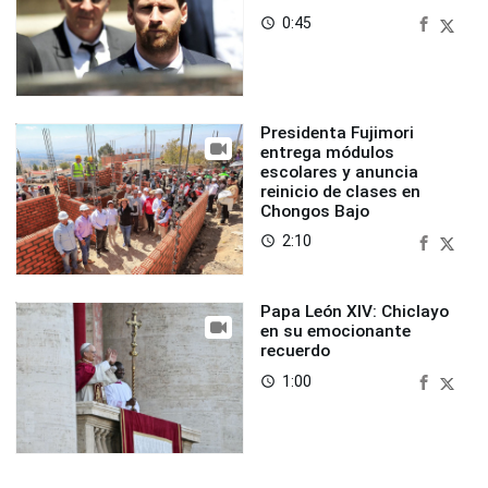
0:45
access_time
Presidenta Fujimori
entrega módulos
escolares y anuncia
reinicio de clases en
Chongos Bajo
2:10
access_time
Papa León XIV: Chiclayo
en su emocionante
recuerdo
1:00
access_time