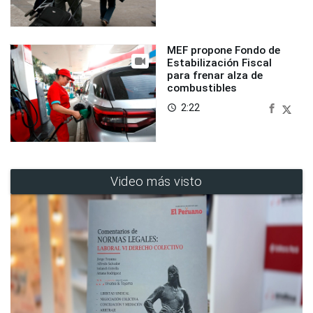
MEF propone Fondo de
Estabilización Fiscal
para frenar alza de
combustibles
2:22
access_time
Video más visto