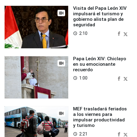
Visita del Papa León XIV
impulsará el turismo y
gobierno alista plan de
seguridad
2:10
access_time
Papa León XIV: Chiclayo
en su emocionante
recuerdo
1:00
access_time
MEF trasladará feriados
a los viernes para
impulsar productividad
y turismo
2:21
access_time