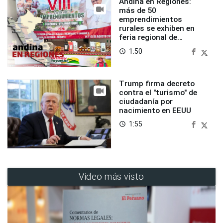
Andina en Regiones:
más de 50
emprendimientos
rurales se exhiben en
feria regional de
Foncodes
1:50
access_time
Trump firma decreto
contra el "turismo" de
ciudadanía por
nacimiento en EEUU
1:55
access_time
Video más visto