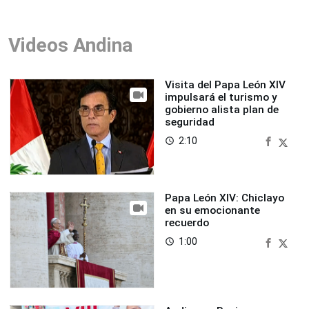
Videos Andina
Visita del Papa León XIV
impulsará el turismo y
gobierno alista plan de
seguridad
2:10
access_time
Papa León XIV: Chiclayo
en su emocionante
recuerdo
1:00
access_time