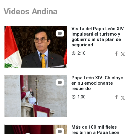
Videos Andina
Visita del Papa León XIV
impulsará el turismo y
gobierno alista plan de
seguridad
2:10
access_time
Papa León XIV: Chiclayo
en su emocionante
recuerdo
1:00
access_time
Más de 100 mil fieles
recibirían a Papa León