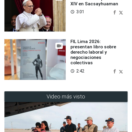
XIV en Sacsayhuaman
3:01
access_time
FIL Lima 2026:
presentan libro sobre
derecho laboral y
negociaciones
colectivas
2:42
access_time
Video más visto