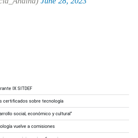
cia_Andina)
June 28, 2023
urante IX SITDEF
s certificados sobre tecnología
rrollo social, económico y cultural"
nología vuelve a comisiones