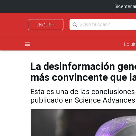
Bicentenar
ENGLISH
menu
Lo úl
La desinformación gen
más convincente que l
Esta es una de las conclusiones
publicado en Science Advances