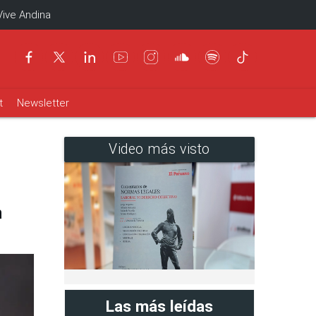
Vive Andina
t
Newsletter
Video más visto
h
Las más leídas