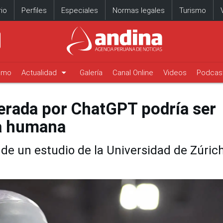
io
Perfiles
Especiales
Normas legales
Turismo
arrow_drop_down
timo
Actualidad
Galería
Canal Online
Videos
Podcas
erada por ChatGPT podría ser
a humana
 de un estudio de la Universidad de Zúric