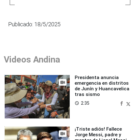
Publicado: 18/5/2025
Videos Andina
Presidenta anuncia
emergencia en distritos
de Junín y Huancavelica
tras sismo
2:35
access_time
¡Triste adiós! Fallece
Jorge Messi, padre y