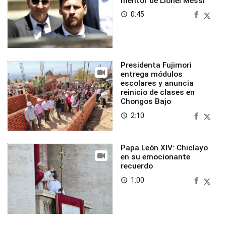
mentor de Lionel Messi
0:45
access_time
Presidenta Fujimori
entrega módulos
escolares y anuncia
reinicio de clases en
Chongos Bajo
2:10
access_time
Papa León XIV: Chiclayo
en su emocionante
recuerdo
1:00
access_time