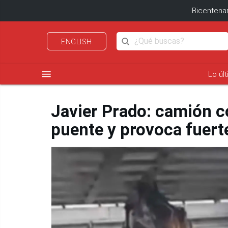
Bicentenar
ENGLISH
menu
Lo úl
Javier Prado: camión c
puente y provoca fuert