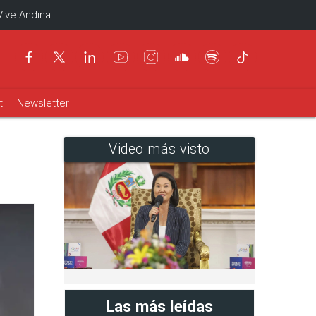
Vive Andina
t
Newsletter
Video más visto
Las más leídas