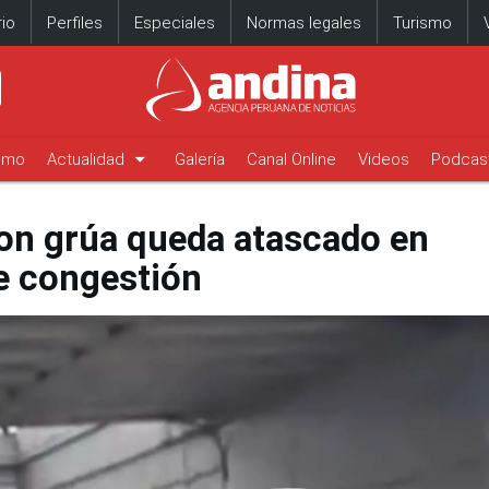
io
Perfiles
Especiales
Normas legales
Turismo
arrow_drop_down
timo
Actualidad
Galería
Canal Online
Videos
Podcas
on grúa queda atascado en
e congestión