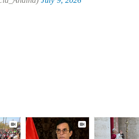
cia_Andina)
July 9, 2026