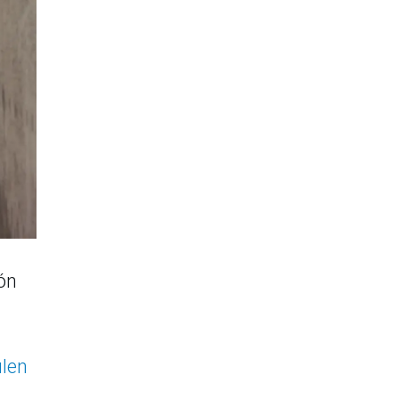
ón
ulen