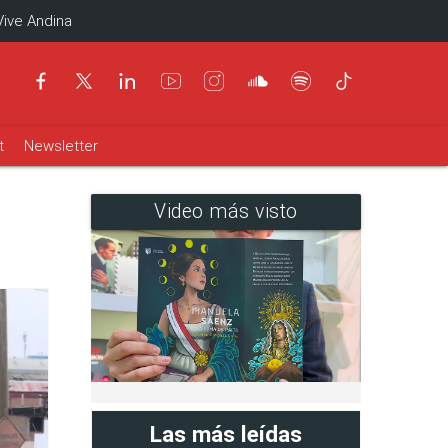
Vive Andina
t
Newsletter
Video más visto
Las más leídas