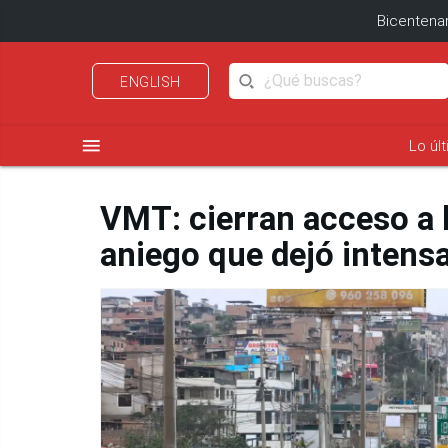
Bicentenar
ENGLISH
menu
Lo úl
VMT: cierran acceso a 
aniego que dejó intensa