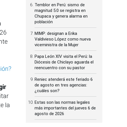
Temblor en Perú: sismo de
magnitud 5.0 se registra en
Chupaca y genera alarma en
población
a
 26
MIMP: designan a Erika
Valdivieso López como nueva
nte
viceministra de la Mujer
Papa León XIV visita el Perú: la
Diócesis de Chiclayo aguarda el
ción?
reencuentro con su pastor
Reniec atenderá este feriado 6
de agosto en tres agencias:
gir
¿cuáles son?
itar
Estas son las normas legales
e la
más importantes del jueves 6 de
agosto de 2026