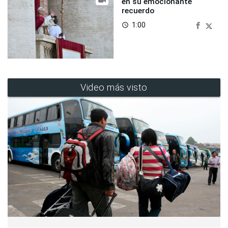
en su emocionante
recuerdo
1:00
access_time
Video más visto