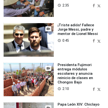
2:35
access_time
¡Triste adiós! Fallece
Jorge Messi, padre y
mentor de Lionel Messi
0:45
access_time
Presidenta Fujimori
entrega módulos
escolares y anuncia
reinicio de clases en
Chongos Bajo
2:10
access_time
Papa León XIV: Chiclayo