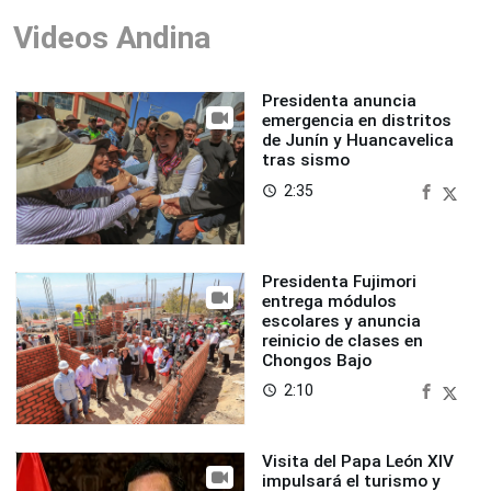
Videos Andina
Presidenta anuncia
emergencia en distritos
de Junín y Huancavelica
tras sismo
2:35
access_time
Presidenta Fujimori
entrega módulos
escolares y anuncia
reinicio de clases en
Chongos Bajo
2:10
access_time
Visita del Papa León XIV
impulsará el turismo y