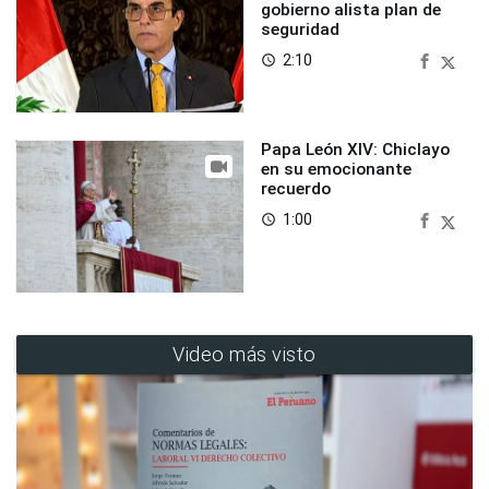
gobierno alista plan de
seguridad
2:10
access_time
Papa León XIV: Chiclayo
en su emocionante
recuerdo
1:00
access_time
Video más visto