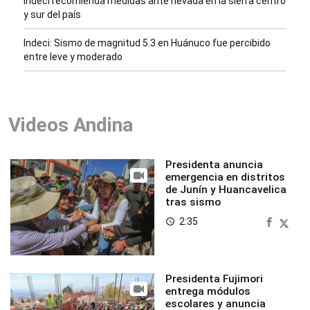
Indeci recomienda medidas ante nevada en la sierra centro
y sur del país
Indeci: Sismo de magnitud 5.3 en Huánuco fue percibido
entre leve y moderado
Videos Andina
Presidenta anuncia
emergencia en distritos
de Junín y Huancavelica
tras sismo
2:35
access_time
Presidenta Fujimori
entrega módulos
escolares y anuncia