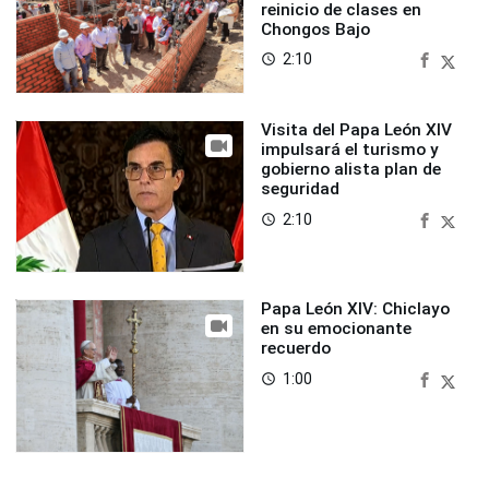
reinicio de clases en
Chongos Bajo
2:10
access_time
Visita del Papa León XIV
impulsará el turismo y
gobierno alista plan de
seguridad
2:10
access_time
Papa León XIV: Chiclayo
en su emocionante
recuerdo
1:00
access_time